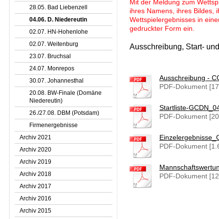
Mit der Meldung zum Wettspiel
28.05. Bad Liebenzell
ihres Namens, ihres Bildes, i
04.06. D. Niedereutin
Wettspielergebnisses in einer
gedruckter Form ein.
02.07. HN-Hohenlohe
02.07. Weitenburg
Ausschreibung, Start- und
23.07. Bruchsal
24.07. Monrepos
Ausschreibung - C
30.07. Johannesthal
PDF-Dokument [17
20.08. BW-Finale (Domäne
Niedereutin)
Startliste-GCDN_0
26./27.08. DBM (Potsdam)
PDF-Dokument [20
Firmenergebnisse
Archiv 2021
Einzelergebnisse
PDF-Dokument [1.
Archiv 2020
Archiv 2019
Mannschaftswertu
Archiv 2018
PDF-Dokument [12
Archiv 2017
Archiv 2016
Archiv 2015