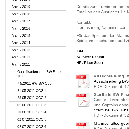
Details zum Turnier entnehm
Archiv 2019
Email an den Ausrichter Hr. 
Archiv 2018
Archiv 2017
Kontakt:
thomas.mergl@daimler.com
Archiv 2016
Für das Spiel um den Mannsc
Archiv 2015
Spielgemeinschaften qualifizi
Archiv 2014
Archiv 2013
IBM
SG Stern Rastatt
Archiv 2012
HP / Ritter Sport
Archiv 2011
Qualifikanten zum BW Finale
Ausschreibung B
2011
Ausschreibung BW-
7.5.2011 HW-SW Cup
PDF-Dokument [17
21.05.2011 CCG 1
Startliste BW-Fin
28.05.2011 CCG 2
Gestartet wird ab 0
und Captains dana
05.06.2011 CCG 3
Startliste_BW_Fin
18.06.2011 CCG 4
PDF-Dokument [92
02.07.2011 CCG 5
Mannschaftsergeb
02.07.2011 CCG 6
PDF-Dokument [29